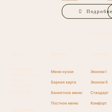
Подробн
Мы в социал
Адрес:
Ресторан
Гостиница
Московская
Меню кухни
Эконом I
область, г. Сергиев
Посад,
Барная карта
Эконом II
Кооперативная
улица, д.46
Банкетное меню
Стандарт
Постное меню
Комфорт
Часы работы: