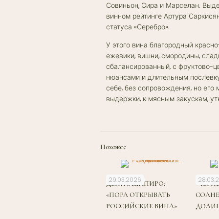
Совиньон, Сира и Марселан. Выде
винном рейтинге Артура Саркися
статуса «Серебро».
У этого вина благородный красно-
ежевики, вишни, смородины, сладк
сбалансированный, с фруктово-ц
нюансами и длительным послевку
себе, без сопровождения, но его
выдержки, к мясным закускам, утк
Похожее
29.03.2026
28.03.
ДЕНИС ШАПИРО:
«ЧЕРН
«ПОРА ОТКРЫВАТЬ
СОЛН
РОССИЙСКИЕ ВИНА»
ДОЛИ