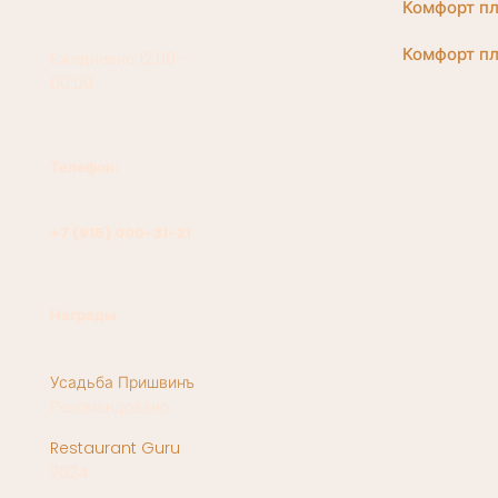
Комфорт пл
Комфорт пл
Ежедневно 12:00 -
00:00
Телефон:
+7 (915) 000-31-21
Награды
Усадьба Пришвинъ
Рекомендовано
Restaurant Guru
2024