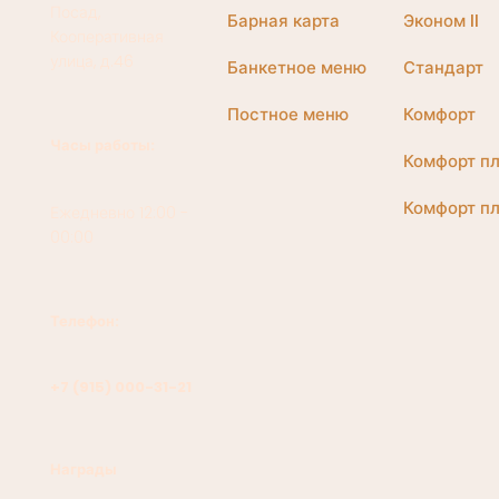
Посад,
Барная карта
Эконом II
Кооперативная
улица, д.46
Банкетное меню
Стандарт
Постное меню
Комфорт
Часы работы:
Комфорт пл
Комфорт пл
Ежедневно 12:00 -
00:00
Телефон:
+7 (915) 000-31-21
Награды