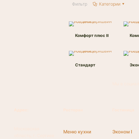
Фильтр
Категории
Комфорт плюс II
Комф
Стандарт
Экон
Мы в социал
Адрес:
Ресторан
Гостиница
Московская
Меню кухни
Эконом I
область, г. Сергиев